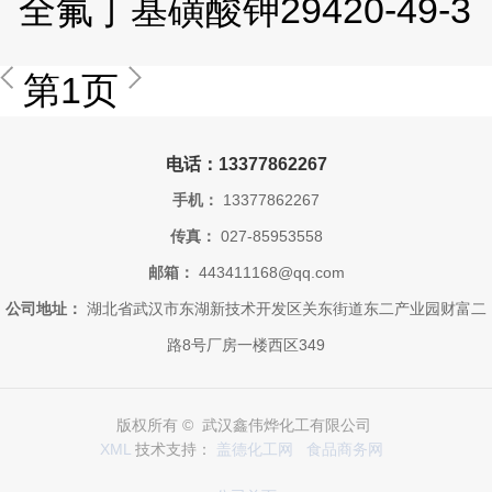
全氟丁基磺酸钾29420-49-3
第1页
电话：13377862267
手机：
13377862267
传真：
027-85953558
邮箱：
443411168@qq.com
公司地址：
湖北省武汉市东湖新技术开发区关东街道东二产业园财富二
路8号厂房一楼西区349
版权所有 © 武汉鑫伟烨化工有限公司
XML
技术支持：
盖德化工网
食品商务网