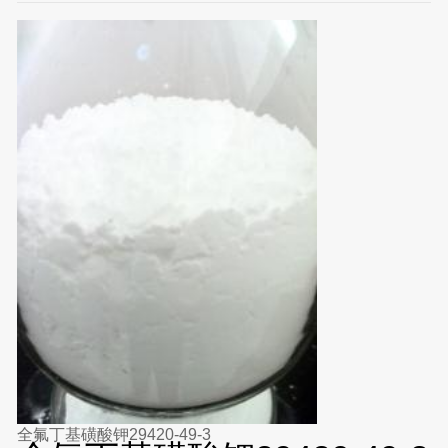
全氟丁基磺酸钾29420-49-3