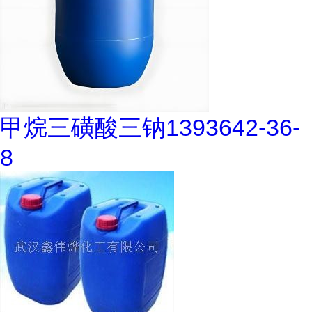
甲烷三磺酸三钠1393642-36-
8