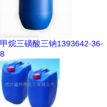
甲烷三磺酸三钠1393642-36-
8