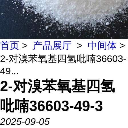
首页
>
产品展厅
>
中间体
>
2-对溴苯氧基四氢吡喃36603-
49...
2-对溴苯氧基四氢
吡喃36603-49-3
2025-09-05