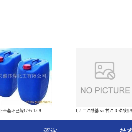
正辛基环己烷1795-15-9
1,2-二油酰基-sn-甘油-3-磷酸
（DOPC）4235-95-4
咨询
技