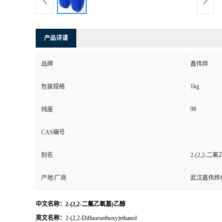
产品详请
品牌
鑫伟烨
1kg
包装规格
98
纯度
CAS编号
别名
2-(2,2-二
产地/厂商
武汉鑫伟烨
中文名称：2-(2,2-二氟乙氧基)乙醇
英文名称：
2-(2,2-Difluoroethoxy)ethanol