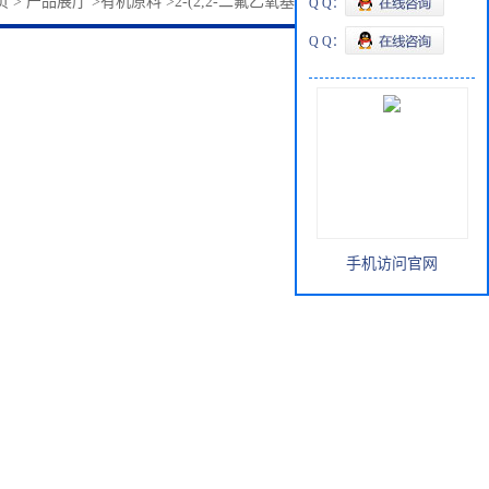
页
>
产品展厅
>
有机原料
>
2-(2,2-二氟乙氧基)乙醇853005-07-9
Q Q：
Q Q：
手机访问官网