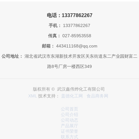
电话：13377862267
手机：
13377862267
传真：
027-85953558
邮箱：
443411168@qq.com
公司地址：
湖北省武汉市东湖新技术开发区关东街道东二产业园财富二
路8号厂房一楼西区349
版权所有 © 武汉鑫伟烨化工有限公司
XML
技术支持：
盖德化工网
食品商务网
公司首页
公司介绍
公司动态
产品展厅
证书荣誉
联系方式