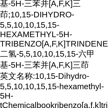
基-5H-三苯并[A,F,K]三
茚;10,15-DIHYDRO-
5,5,10,10,15,15-
HEXAMETHYL-5H-
TRIBENZO[A,F,K]TRINDENE
二氢-5,5,10,10,15,15-六甲
基-5H-三苯并[A,F,K]三茚
英文名称:10,15-Dihydro-
5,5,10,10,15,15-hexamethyl-
5H-
tChemicalbookribenzo[a,f,k]t