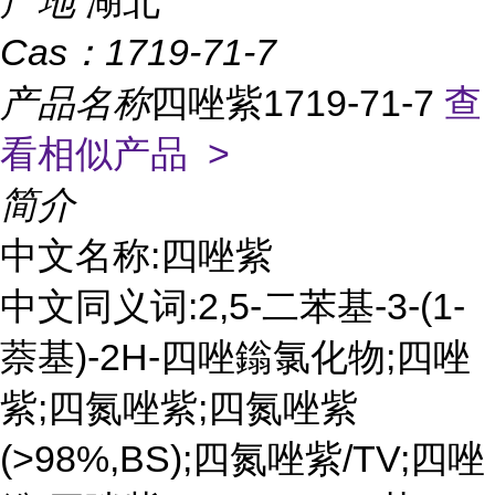
产地
湖北
Cas：
1719-71-7
产品名称
四唑紫1719-71-7
查
看相似产品 >
简介
中文名称:四唑紫
中文同义词:2,5-二苯基-3-(1-
萘基)-2H-四唑鎓氯化物;四唑
紫;四氮唑紫;四氮唑紫
(>98%,BS);四氮唑紫/TV;四唑