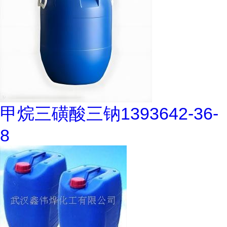
甲烷三磺酸三钠1393642-36-
8