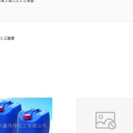
-三联苯,3-溴-3',4',5'-三苯基
2',1'-三联苯