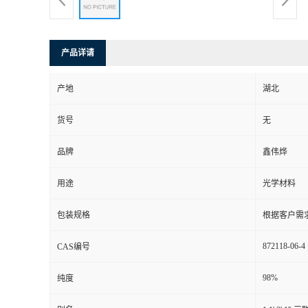
产品详请
产地
湖北
货号
无
品牌
鑫伟烨
用途
光学材料
包装规格
根据客户需
872118-06-4
CAS编号
98%
纯度