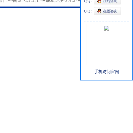
展厅
>
中间体
>
1,1':2',1''-三联苯,3-溴-3',4',5'-三苯基872118-06-4
Q Q：
Q Q：
手机访问官网