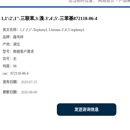
您当前的位置：
网站首页
>
产品
1,1':2',1''-三联苯,3-溴-3',4',5'-三苯基872118-06-4
英文名称：
1,1':2',1''-Terphenyl, 3-bromo-3',4',5'-triphenyl-
品牌：
鑫伟烨
产地：
湖北
型号：
根据客户需求
货号：
无
纯度：
98
cas：
872118-06-4
发布日期：
2020-07-25
更新日期：
2026-08-06
发送咨询信息