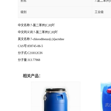
别名
7-氯二苯并[C
级别
工业级
中文名称:7-氯二苯并[C,H]吖
中文同义词:7-氯二苯并[C,H]吖
英文名称:7-chlorodibenzo[c,h]acridine
CAS号:859745-06-5
分子式:C21H12ClN
分子量:313.77968
相关产品：