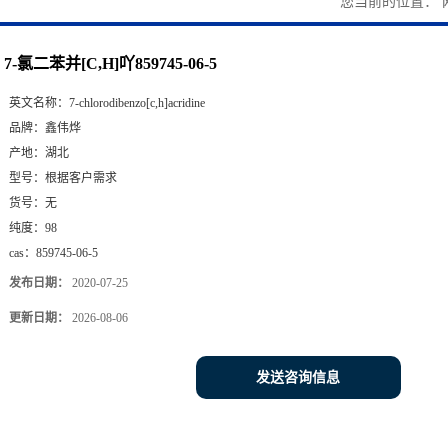
您当前的位置：
7-氯二苯并[C,H]吖859745-06-5
英文名称：
7-chlorodibenzo[c,h]acridine
品牌：
鑫伟烨
产地：
湖北
型号：
根据客户需求
货号：
无
纯度：
98
cas：
859745-06-5
发布日期：
2020-07-25
更新日期：
2026-08-06
发送咨询信息