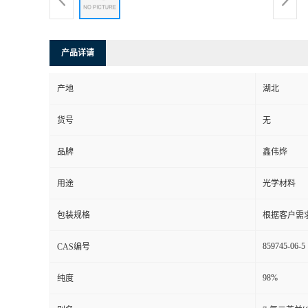
产品详请
产地
湖北
货号
无
品牌
鑫伟烨
用途
光学材料
包装规格
根据客户需
859745-06-5
CAS编号
98%
纯度