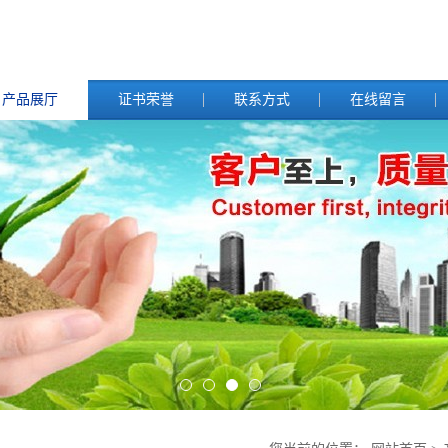
产品展厅
证书荣誉
联系方式
在线留言