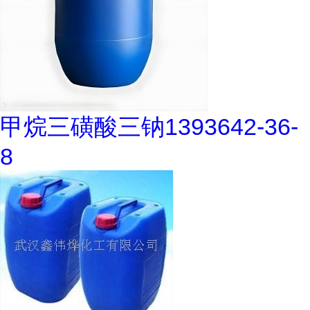
甲烷三磺酸三钠1393642-36-
8