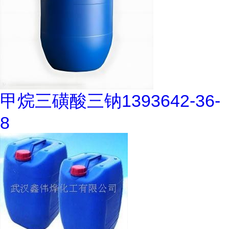
甲烷三磺酸三钠1393642-36-
8