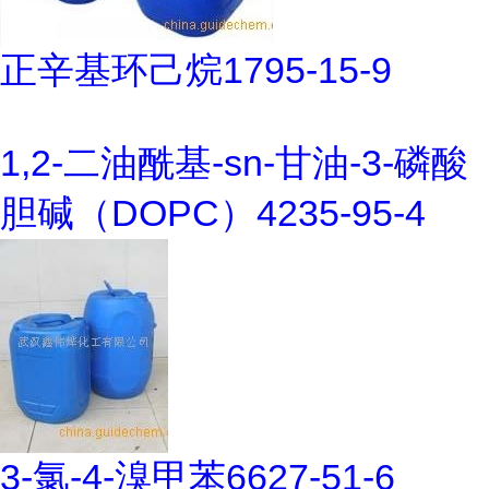
正辛基环己烷1795-15-9
1,2-二油酰基-sn-甘油-3-磷酸
胆碱（DOPC）4235-95-4
3-氯-4-溴甲苯6627-51-6