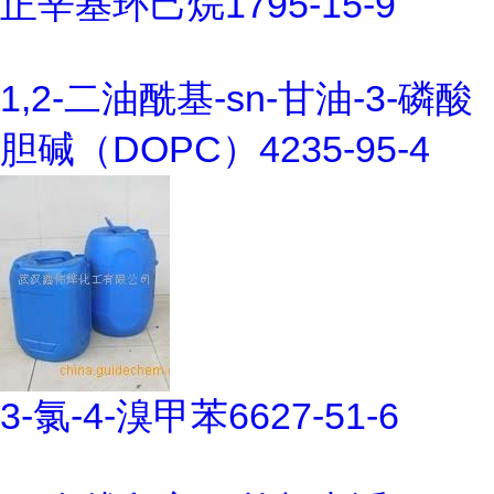
正辛基环己烷1795-15-9
1,2-二油酰基-sn-甘油-3-磷酸
胆碱（DOPC）4235-95-4
3-氯-4-溴甲苯6627-51-6