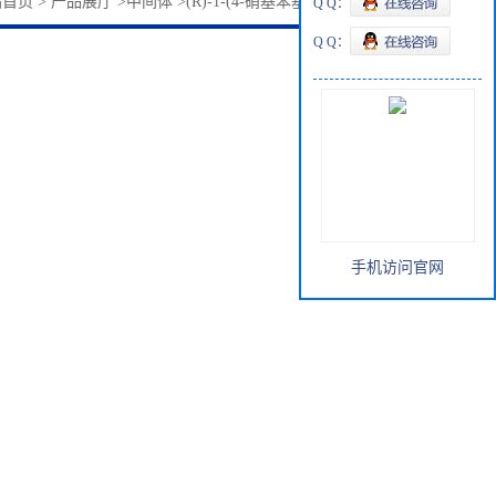
站首页
>
产品展厅
>
中间体
>
(R)-1-(4-硝基苯基)乙醇58287-18-6
Q Q：
Q Q：
手机访问官网