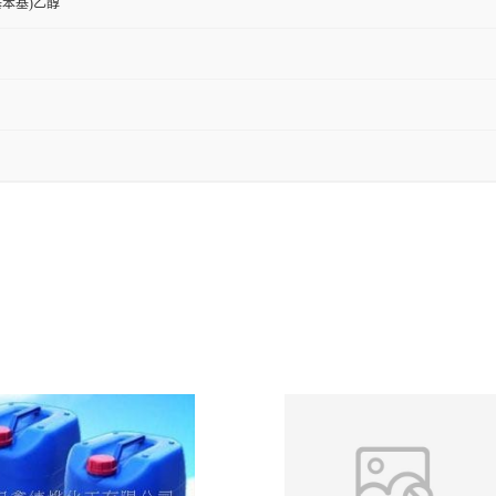
-硝基苯基)乙醇