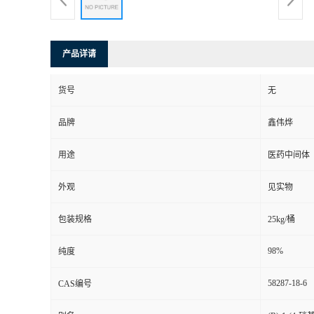
产品详请
货号
无
品牌
鑫伟烨
用途
医药中间体
外观
见实物
包装规格
25kg/桶
98%
纯度
58287-18-6
CAS编号