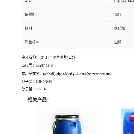
别名
(R)-1-(4
保质期
12月
级别
医药级
质量标准
企标
中文名称：
(R)-1-(4-硝基苯基)乙醇
CAS号：58287-18-6 |
常用英文名：(alphaR)-alpha-Methyl-4-nitro-benzenemethanol
分子式：C8H9NO3
分子量：167.16
相关产品：