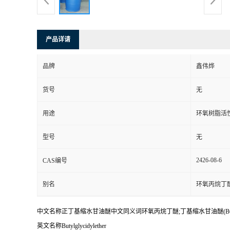
产品详请
品牌
鑫伟烨
货号
无
用途
环氧树脂活
型号
无
2426-08-6
CAS编号
别名
环氧丙烷丁醚
中文名称正丁基缩水甘油醚中文同义词环氧丙烷丁醚;丁基缩水甘油醚(BGE
英文名称Butylglycidylether