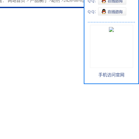
置：
网站首页
>
产品展厅
>
助剂
>
2426-08-6正丁基缩水甘油醚
Q Q：
Q Q：
手机访问官网