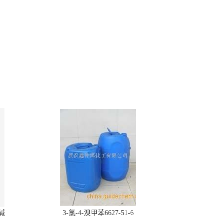
胆碱
3-氯-4-溴甲苯6627-51-6