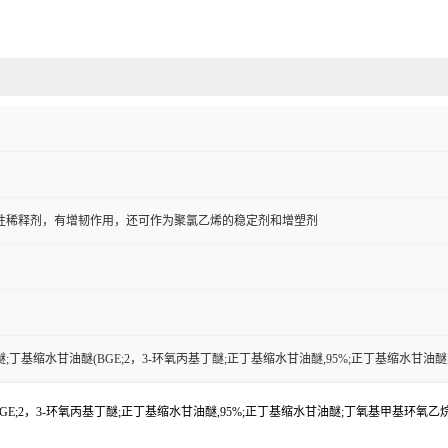
性稀释剂，有增韧作用，还可作为聚氯乙烯的稳定剂和增塑剂
;丁基缩水甘油醚(BGE;2，3-环氧丙基丁醚;正丁基缩水甘油醚,95%;正丁基缩水甘油
;2，3-环氧丙基丁醚;正丁基缩水甘油醚,95%;正丁基缩水甘油醚;丁氧基甲基环氧乙烷