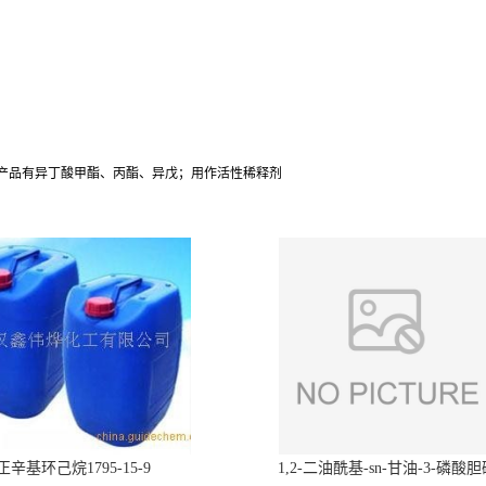
产品有异丁酸甲酯、丙酯、异戊；用作活性稀释剂
正辛基环己烷1795-15-9
1,2-二油酰基-sn-甘油-3-磷酸