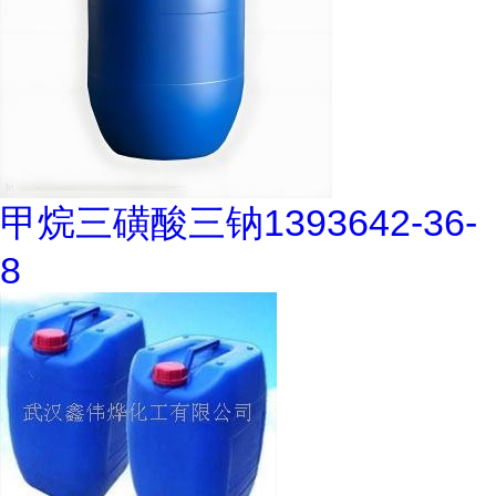
甲烷三磺酸三钠1393642-36-
8