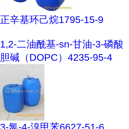
正辛基环己烷1795-15-9
1,2-二油酰基-sn-甘油-3-磷酸
胆碱（DOPC）4235-95-4
3-氯-4-溴甲苯6627-51-6