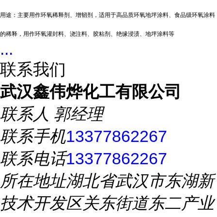
用途：
主要用作环氧
稀释剂、增韧
剂，
适用于高品质环氧地坪涂料
、
食品级环氧涂料
的稀释
，
用作环氧灌封料、浇注料、胶粘剂、绝缘浸渍、地坪涂料等
...
联系我们
武汉鑫伟烨化工有限公司
联系人
郭经理
联系手机
13377862267
联系电话
13377862267
所在地址
湖北省武汉市东湖新
技术开发区关东街道东二产业