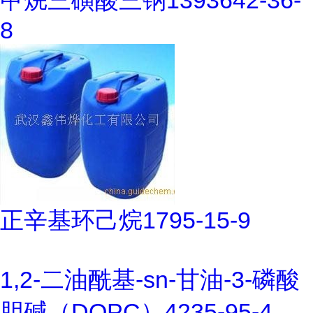
甲烷三磺酸三钠1393642-36-
8
正辛基环己烷1795-15-9
1,2-二油酰基-sn-甘油-3-磷酸
胆碱（DOPC）4235-95-4