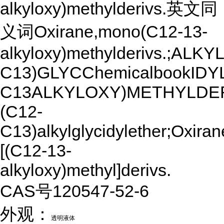
alkyloxy)methylderivs.英文同
义词Oxirane,mono(C12-13-
alkyloxy)methylderivs.;ALKY
C13)GLYCChemicalbookID
C13ALKYLOXY)METHYLDER
(C12-
C13)alkylglycidylether;Oxiran
[(C12-13-
alkyloxy)methyl]derivs.
CAS号120547-52-6
外观：
透明液体