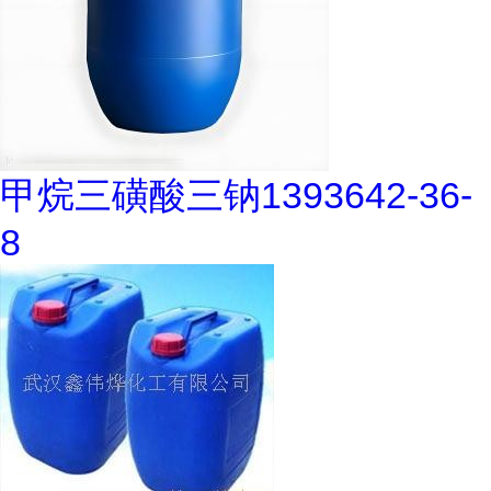
甲烷三磺酸三钠1393642-36-
8