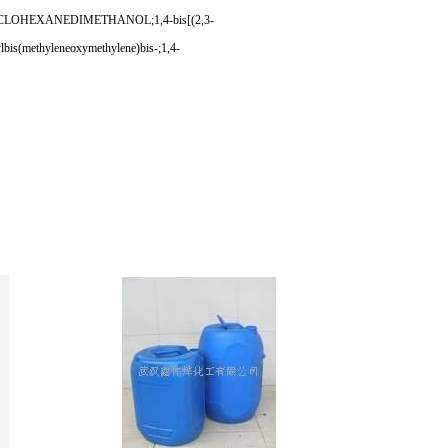
1,4-CYCLOHEXANEDIMETHANOL;1,4-bis[(2,3-
ethyleneoxymethylene)bis-;1,4-