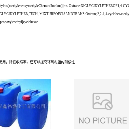
ohexanediylbis(methyleneoxymethyleChemicalbookne)]bis-Oxirane;DIGLYCIDYLETHEROF
CIDYLETHER,TECH.,MIXTUREOFCISANDTRANS;Oxirane,2,2-1,4-cyclohexanediylbis(m
xypropoxy)methyl]cyclohexan
使用，降低收缩率，还可以提高环氧树脂的耐候性