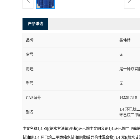
产品详请
品牌
鑫伟烨
货号
无
用途
是一种双官
型号
无
14228-73-0
CAS编号
1,4-环已烷二
别名
环己烷二甲醇
中文名称1,4-双[(缩水甘油氧)甲基]环己烷中文同义词1,4-环已烷二甲醇缩水甘油
甘油醚;1,4-环己烷二甲醇缩水甘油醚(顺反异构体混合物);1,4-双[(缩水甘油氧)甲基]环