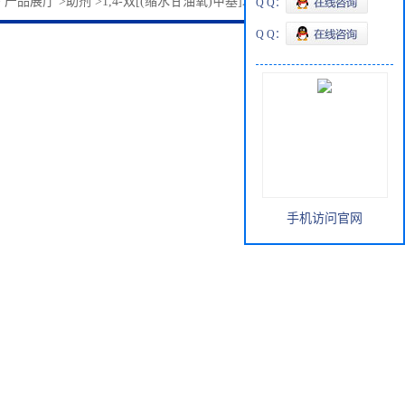
>
产品展厅
>
助剂
>
1,4-双[(缩水甘油氧)甲基]环己烷14228-73-0
Q Q：
Q Q：
手机访问官网