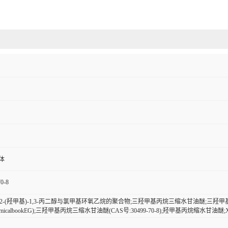
体
70-8
基-2-(羟甲基)-1,3-丙二醇与氯甲基环氧乙烷的聚合物;三羟甲基丙烷三缩水甘油醚;三
hemicalbookEG);三羟甲基丙烷三缩水甘油醚(CAS号:30499-70-8);羟甲基丙烷缩水