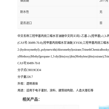
保质期
24个月
耐水性
无
是否进口
否
中文名称三羟甲基丙烷三缩水甘油醚中文同义词2-乙基-2-(羟甲基)-1
(CAS号:30499-70-8);羟甲基丙烷缩水甘油醚;XY636;三羟甲基丙烷三缩水甘油醚(636
2-(hydroxymethyl)-,polymerwith(chloromethyl)oxirane;TrimethChemicalbookylo
ylMethoxy)Methyl)propane-1,3-diyl)bis(oxy))bis(Methylene))bis(oxirane);Tr
CAS号30499-70-8
分子式C9H19ClO4
分子量226.7
外观：
透明液体
用途：
适用于
电子灌封、
涂料、
建筑结构胶、人造大理石
等
相关产品：