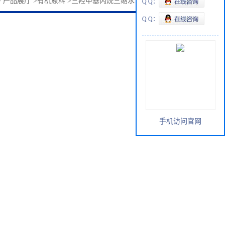
>
产品展厅
>
有机原料
>
三羟甲基丙烷三缩水甘油醚30499-70-8
Q Q：
Q Q：
手机访问官网