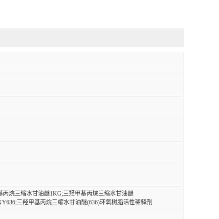
羟甲基丙烷三缩水甘油醚1KG;三羟甲基丙烷三缩水甘油醚
甘油醚;XY636;三羟甲基丙烷三缩水甘油醚(636)环氧树脂活性稀释剂