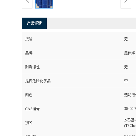
产品详请
货号
无
品牌
鑫伟烨
耐洗擦性
无
是否危险化学品
否
颜色
透明液
30499-
CAS编号
2-乙
别名
(TPC