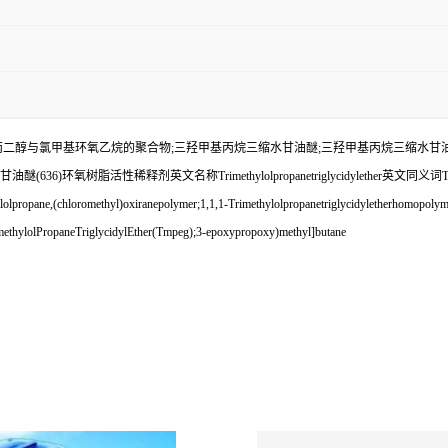
,3-丙二醇与氯甲基环氧乙烷的聚合物;三羟甲基丙烷三缩水甘油醚;三羟甲基丙烷三缩水甘油
)环氧树脂活性稀释剂英文名称Trimethylolpropanetriglycidylether英文同义词TRIMETHY
lpropane,(chloromethyl)oxiranepolymer;1,1,1-Trimethylolpropanetriglycidyletherhomopolymer;
imethylolPropaneTriglycidylEther(Tmpeg);3-epoxypropoxy)methyl]butane