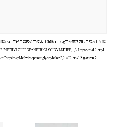
醚1KG;三羟甲基丙烷三缩水甘油醚(TPEG);三羟甲基丙烷三缩水甘油醚
LOLPROPANETRIGLYCIDYLETHER;1,3-Propanediol,2-ethyl-
TrihydroxyMethylpropanetriglycidylether;2,2'-(((2-ethyl-2-((oxiran-2-