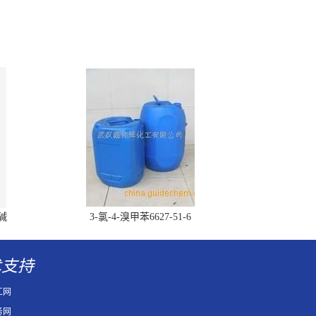
胆碱
3-氯-4-溴甲苯6627-51-6
术支持
工网
务网