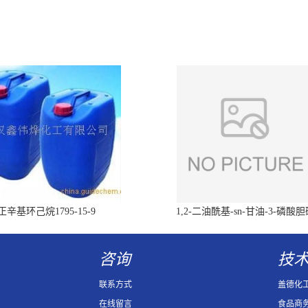
正辛基环己烷1795-15-9
1,2-二油酰基-sn-甘油-3-磷酸
（DOPC）4235-95-4
咨询
技
联系方式
盖德化
在线留言
食品商