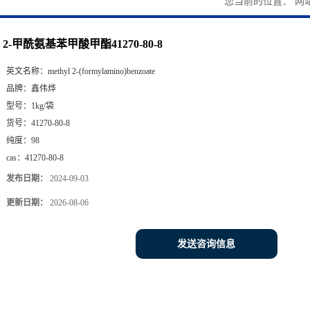
您当前的位置：
网
2-甲酰氨基苯甲酸甲酯41270-80-8
英文名称：
methyl 2-(formylamino)benzoate
品牌：
鑫伟烨
型号：
1kg/袋
货号：
41270-80-8
纯度：
98
cas：
41270-80-8
发布日期：
2024-09-03
更新日期：
2026-08-06
发送咨询信息