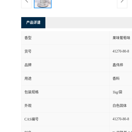
产品详请
香型
果味葡萄味
41270-80-8
货号
品牌
鑫伟烨
用途
香料
包装规格
1kg/袋
外观
白色固体
41270-80-8
CAS编号