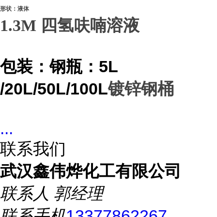
形状：液体
1.3M 四氢呋喃溶液
包装：
钢瓶：
5L
/20L/50L/100L
镀锌钢桶
...
联系我们
武汉鑫伟烨化工有限公司
联系人
郭经理
联系手机
13377862267