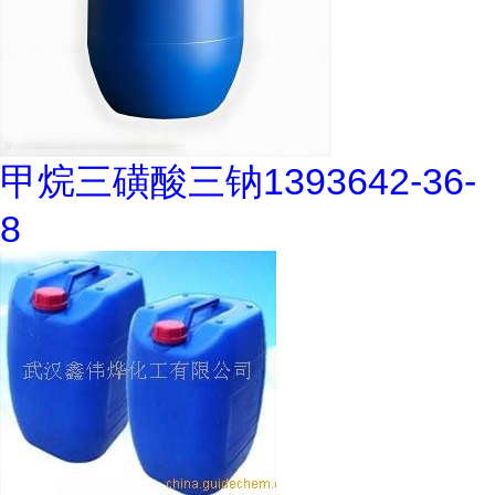
甲烷三磺酸三钠1393642-36-
8