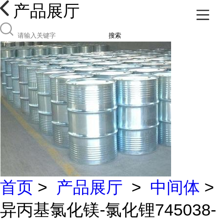
产品展厅
搜索
首页
>
产品展厅
>
中间体
>
异丙基氯化镁-氯化锂745038-