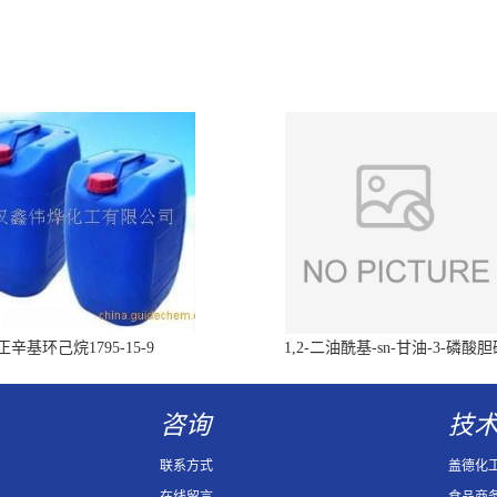
正辛基环己烷1795-15-9
1,2-二油酰基-sn-甘油-3-磷酸
（DOPC）4235-95-4
咨询
技
联系方式
盖德化