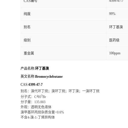
4399-47-7
CAS编号
99%
纯度
别名
环丁基溴
级别
医药级
100ppm
重金属
产品名称:
环丁基溴
英文名称:
Bromocyclobutane
CAS:
4399-47-7
别名：溴代环丁烷；溴环丁烷；环丁溴；一溴环丁烷
4
7
分子式：
C
H
Br
分子量：
135.003
外观：透明无色液体
溴甲基环丙烷杂质含量
<0.6%
不含
4-溴-1-丁烯异构体