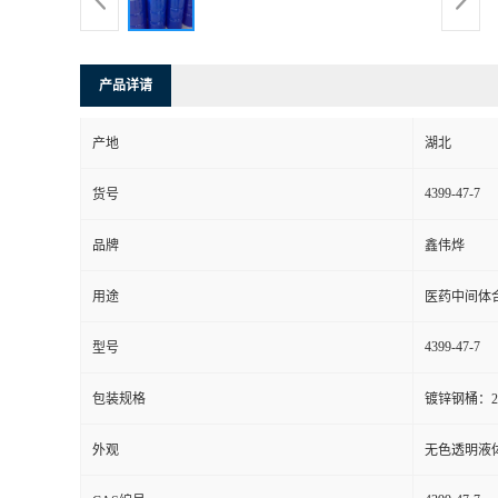
产品详请
产地
湖北
4399-47-7
货号
品牌
鑫伟烨
用途
医药中间体
4399-47-7
型号
包装规格
镀锌钢桶：20L/
外观
无色透明液