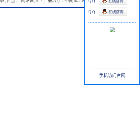
前的位置：
网站首页
>
产品展厅
>
中间体
>
环丁基溴4399-47-7
Q Q：
Q Q：
手机访问官网