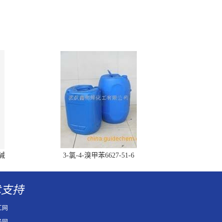
胆碱
3-氯-4-溴甲苯6627-51-6
术支持
工网