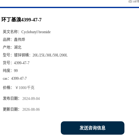
您当
环丁基溴4399-47-7
英文名称：
Cyclobutyl bromide
品牌：
鑫伟烨
产地：
湖北
型号：
镀锌钢桶：20L/25L/30L/59L/200L
货号：
4399-47-7
纯度：
99
cas：
4399-47-7
价格：
￥1000/千克
发布日期：
2024-09-04
更新日期：
2026-08-06
发送咨询信息