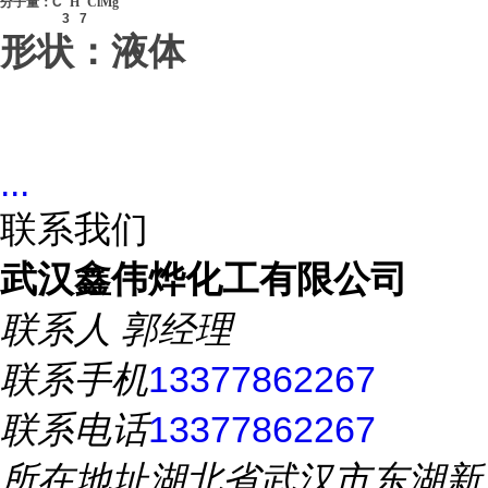
分子量：
C
H
ClMg
3
7
形状：液体
...
联系我们
武汉鑫伟烨化工有限公司
联系人
郭经理
联系手机
13377862267
联系电话
13377862267
所在地址
湖北省武汉市东湖新