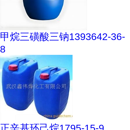
甲烷三磺酸三钠1393642-36-
8
正辛基环己烷1795-15-9