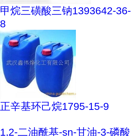
甲烷三磺酸三钠1393642-36-
8
正辛基环己烷1795-15-9
1,2-二油酰基-sn-甘油-3-磷酸