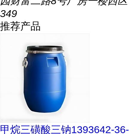
园财富二路8号厂房一楼西区
349
推荐产品
甲烷三磺酸三钠1393642-36-