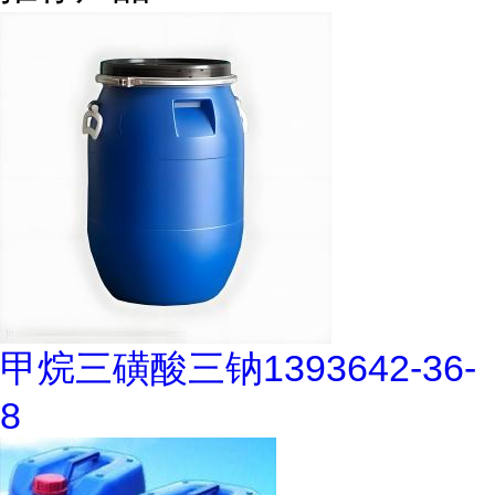
甲烷三磺酸三钠1393642-36-
8