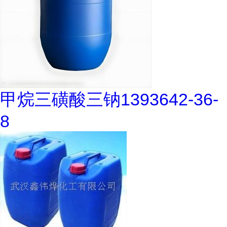
甲烷三磺酸三钠1393642-36-
8