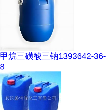
甲烷三磺酸三钠1393642-36-
8