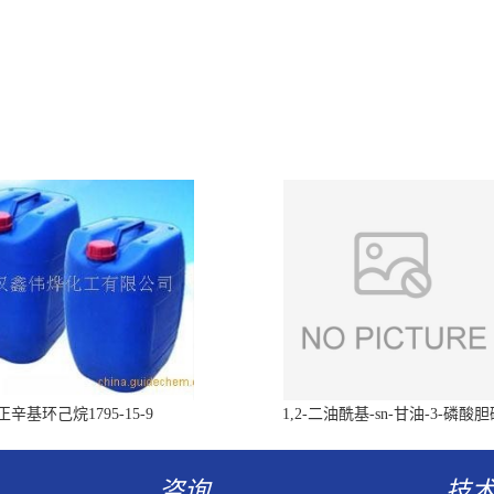
正辛基环己烷1795-15-9
1,2-二油酰基-sn-甘油-3-磷酸
（DOPC）4235-95-4
咨询
技