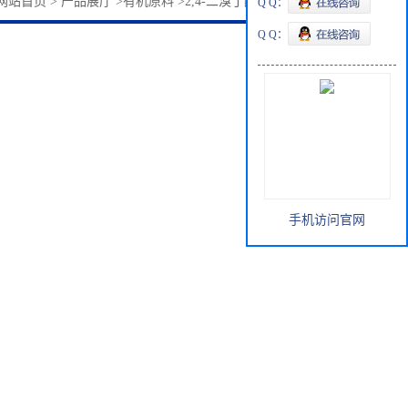
网站首页
>
产品展厅
>
有机原料
>
2,4-二溴丁酸乙酯36847-51-5
Q Q：
Q Q：
手机访问官网