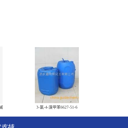
胆碱
3-氯-4-溴甲苯6627-51-6
术支持