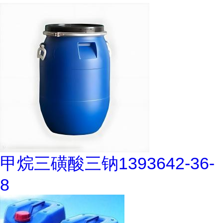
甲烷三磺酸三钠1393642-36-
8