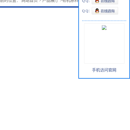
当前的位置：
网站首页
>
产品展厅
>
有机原料
>
烯丙苯300-57-2
Q Q：
Q Q：
手机访问官网