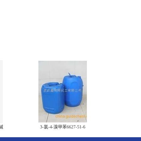
胆碱
3-氯-4-溴甲苯6627-51-6