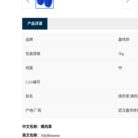
产品详请
品牌
鑫伟烨
1kg
包装规格
98
纯度
CAS编号
别名
烯丙苯;烯丙基
产地/厂商
武汉鑫伟烨
中文名称：烯丙苯
英文名称：
Allylbenzene