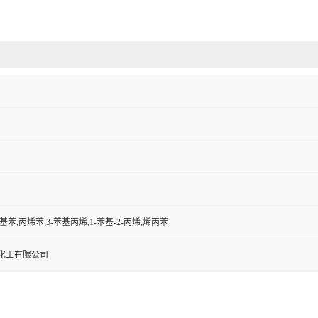
苯;丙烯苯;3-苯基丙烯;1-苯基-2-丙烯;烯丙苯
化工有限公司