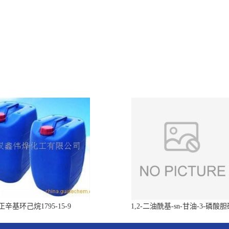
正辛基环己烷1795-15-9
1,2-二油酰基-sn-甘油-3-磷酸
（DOPC）4235-95-4