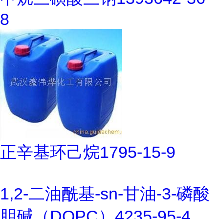
8
正辛基环己烷1795-15-9
1,2-二油酰基-sn-甘油-3-磷酸
胆碱（DOPC）4235-95-4