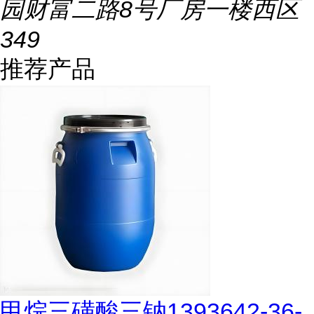
园财富二路8号厂房一楼西区
349
推荐产品
甲烷三磺酸三钠1393642-36-