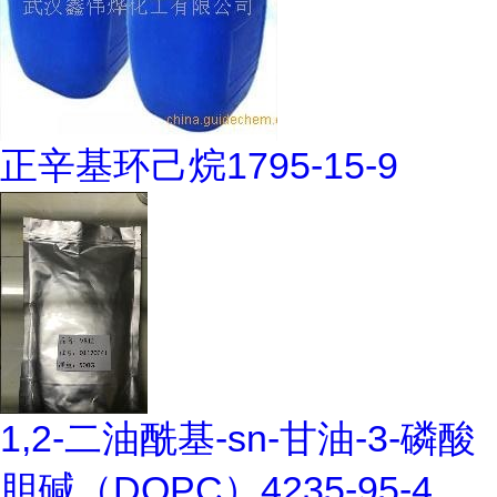
正辛基环己烷1795-15-9
1,2-二油酰基-sn-甘油-3-磷酸
胆碱（DOPC）4235-95-4