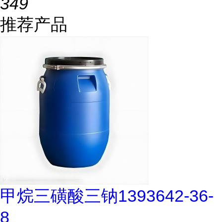
349
推荐产品
甲烷三磺酸三钠1393642-36-
8