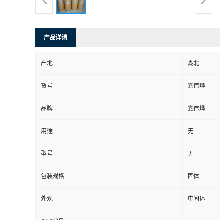
产品详请
产地
湖北
货号
鑫伟烨
品牌
鑫伟烨
用途
无
型号
无
包装规格
固体
外观
中间体