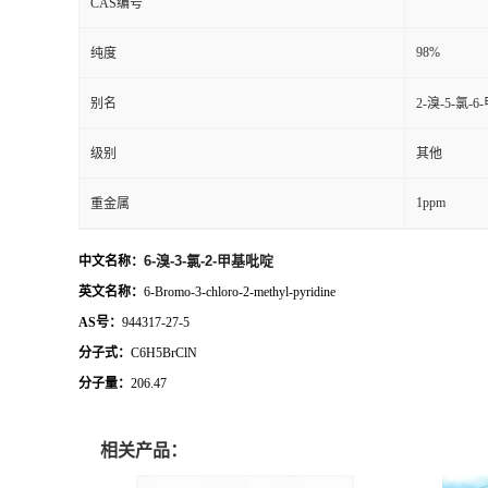
CAS编号
98%
纯度
别名
2-溴-5-氯-
级别
其他
1ppm
重金属
6-溴-3-氯-2-甲基吡啶
中文名称：
英文名称：
6-Bromo-3-chloro-2-methyl-pyridine
AS号：
944317-27-5
分子式：
C6H5BrClN
分子量：
206.47
相关产品：