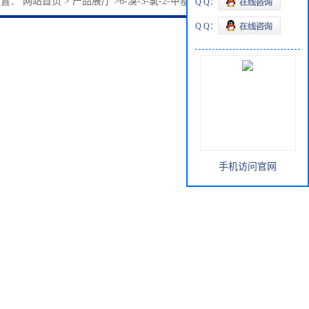
位置：
网站首页
>
产品展厅
>
6-溴-3-氯-2-甲基吡啶944317-27-5
Q Q：
Q Q：
手机访问官网