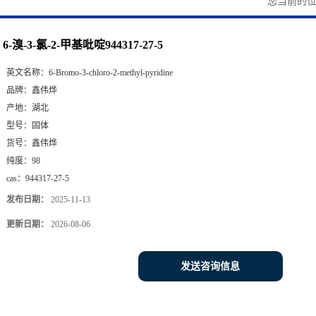
您当前的
6-溴-3-氯-2-甲基吡啶944317-27-5
英文名称：
6-Bromo-3-chloro-2-methyl-pyridine
品牌：
鑫伟烨
产地：
湖北
型号：
固体
货号：
鑫伟烨
纯度：
98
cas：
944317-27-5
发布日期：
2025-11-13
更新日期：
2026-08-06
发送咨询信息