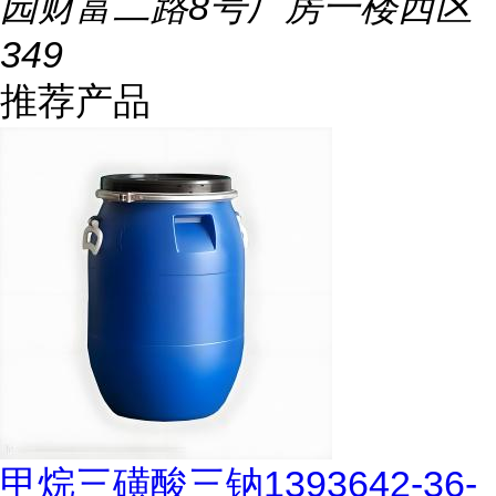
园财富二路8号厂房一楼西区
349
推荐产品
甲烷三磺酸三钠1393642-36-