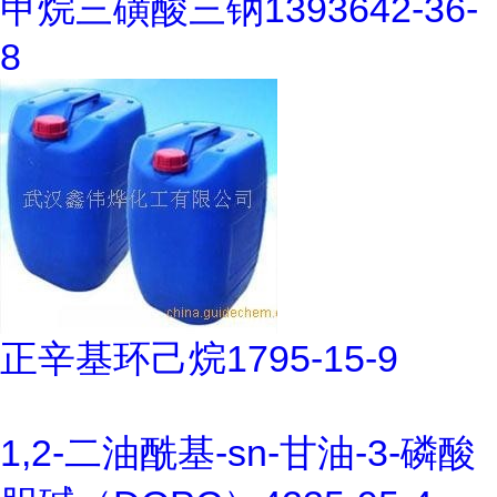
甲烷三磺酸三钠1393642-36-
8
正辛基环己烷1795-15-9
1,2-二油酰基-sn-甘油-3-磷酸