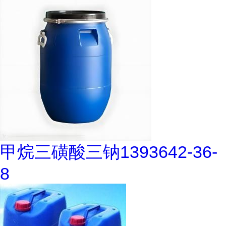
甲烷三磺酸三钠1393642-36-
8