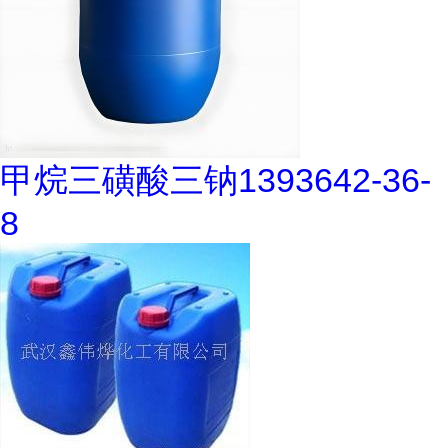
甲烷三磺酸三钠1393642-36-
8