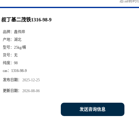
您当前的
叔丁基二茂铁1316-98-9
品牌：
鑫伟烨
产地：
湖北
型号：
25kg/桶
货号：
无
纯度：
98
cas：
1316-98-9
发布日期：
2025-12-25
更新日期：
2026-08-06
发送咨询信息