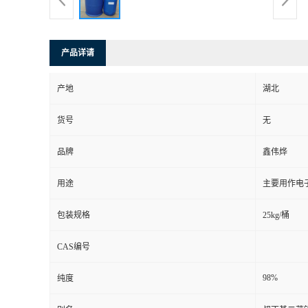
产品详请
产地
湖北
货号
无
品牌
鑫伟烨
用途
主要用作电
包装规格
25kg/桶
CAS编号
98%
纯度