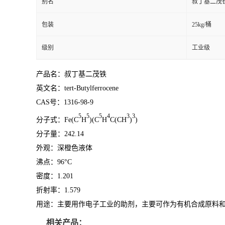
别名
叔丁基二茂
包装
25kg/桶
级别
工业级
产品名：叔丁基二茂铁
英文名：tert-Butylferrocene
CAS号：1316-98-9
5
5
5
4
3
3
分子式：Fe(C
H
)(C
H
C(CH
)
)
分子量：242.14
外观：深橙色液体
沸点：96°C
密度：1.201
折射率：1.579
用途：主要用作电子工业的助剂，主要可作为有机合成原料
相关产品：