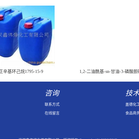
正辛基环己烷1795-15-9
1,2-二油酰基-sn-甘油-3-磷酸
（DOPC）4235-95-4
咨询
技
联系方式
盖德化
在线留言
食品商