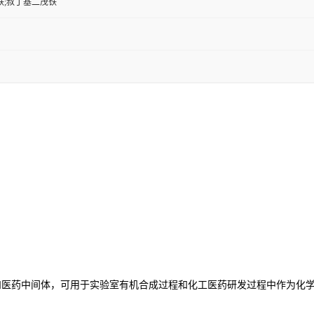
铁;叔丁基二茂铁
和医药中间体，可用于实验室有机合成过程和化工医药研发过程中作为化