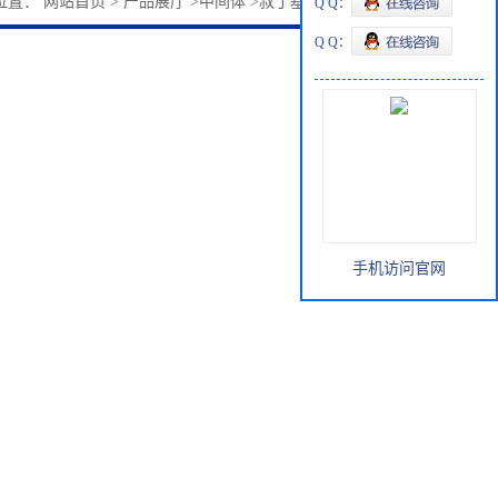
位置：
网站首页
>
产品展厅
>
中间体
>
叔丁基二茂铁1316-98-9
Q Q：
Q Q：
手机访问官网