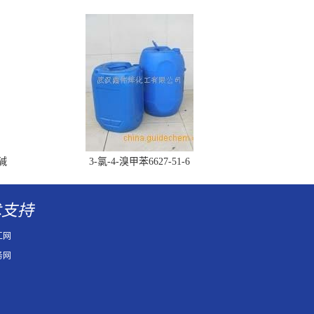
胆碱
3-氯-4-溴甲苯6627-51-6
术支持
工网
务网