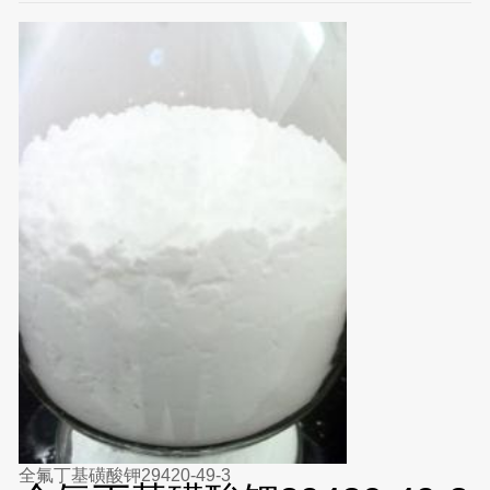
全氟丁基磺酸钾29420-49-3