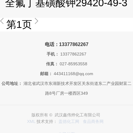
全氟丁基磺酸钾29420-49-3
第1页
电话：13377862267
手机：
13377862267
传真：
027-85953558
邮箱：
443411168@qq.com
公司地址：
湖北省武汉市东湖新技术开发区关东街道东二产业园财富二
路8号厂房一楼西区349
版权所有 © 武汉鑫伟烨化工有限公司
XML
技术支持：
盖德化工网
食品商务网