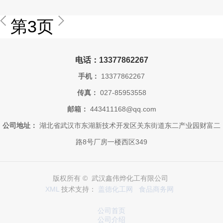
第3页
电话：13377862267
手机：
13377862267
传真：
027-85953558
邮箱：
443411168@qq.com
公司地址：
湖北省武汉市东湖新技术开发区关东街道东二产业园财富二
路8号厂房一楼西区349
版权所有 © 武汉鑫伟烨化工有限公司
XML
技术支持：
盖德化工网
食品商务网
公司首页
公司介绍